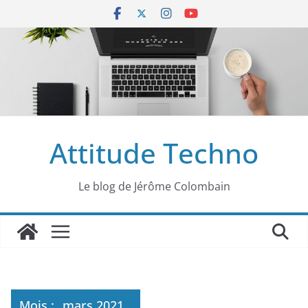
Passer
au
contenu
Attitude Techno
Le blog de Jérôme Colombain
Mois :
mars 2021