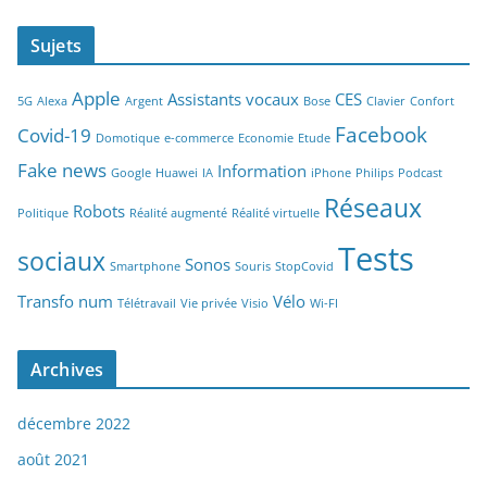
Sujets
Apple
Assistants vocaux
CES
5G
Alexa
Argent
Bose
Clavier
Confort
Facebook
Covid-19
Domotique
e-commerce
Economie
Etude
Fake news
Information
Google
Huawei
IA
iPhone
Philips
Podcast
Réseaux
Robots
Politique
Réalité augmenté
Réalité virtuelle
Tests
sociaux
Sonos
Smartphone
Souris
StopCovid
Transfo num
Vélo
Télétravail
Vie privée
Visio
Wi-FI
Archives
décembre 2022
août 2021