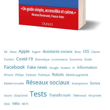
Apple
Assistants vocaux
CES
5G
Alexa
Argent
Bose
Clavier
Covid-19
Confort
Domotique
e-commerce
Economie
Etude
Facebook
Fake news
Information
Google
Huawei
IA
Robots
iPhone
Philips
Podcast
Politique
Réalité augmenté
Réseaux sociaux
Sonos
Réalité virtuelle
Smartphone
Tests
Transfo num
Souris
StopCovid
Télétravail
Vie privée
Vélo
Visio
Wi-FI