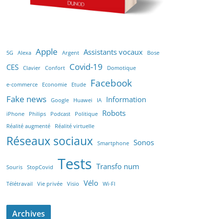
Apple
Assistants vocaux
5G
Alexa
Argent
Bose
Covid-19
CES
Clavier
Confort
Domotique
Facebook
e-commerce
Economie
Etude
Fake news
Information
Google
Huawei
IA
Robots
iPhone
Philips
Podcast
Politique
Réalité augmenté
Réalité virtuelle
Réseaux sociaux
Sonos
Smartphone
Tests
Transfo num
Souris
StopCovid
Vélo
Télétravail
Vie privée
Visio
Wi-FI
Archives