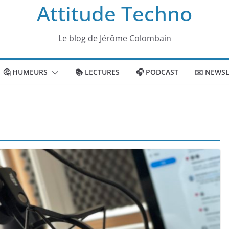
Attitude Techno
Le blog de Jérôme Colombain
🤔 HUMEURS
📚 LECTURES
🎧 PODCAST
✉️ NEWSL