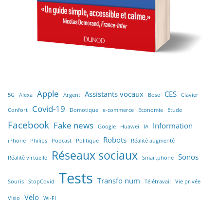
Apple
Assistants vocaux
CES
5G
Alexa
Argent
Bose
Clavier
Covid-19
Confort
Domotique
e-commerce
Economie
Etude
Facebook
Fake news
Information
Google
Huawei
IA
Robots
iPhone
Philips
Podcast
Politique
Réalité augmenté
Réseaux sociaux
Sonos
Réalité virtuelle
Smartphone
Tests
Transfo num
Souris
StopCovid
Télétravail
Vie privée
Vélo
Visio
Wi-FI