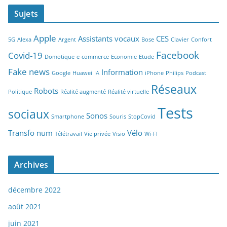
Sujets
Apple
Assistants vocaux
CES
5G
Alexa
Argent
Bose
Clavier
Confort
Facebook
Covid-19
Domotique
e-commerce
Economie
Etude
Fake news
Information
Google
Huawei
IA
iPhone
Philips
Podcast
Réseaux
Robots
Politique
Réalité augmenté
Réalité virtuelle
Tests
sociaux
Sonos
Smartphone
Souris
StopCovid
Transfo num
Vélo
Télétravail
Vie privée
Visio
Wi-FI
Archives
décembre 2022
août 2021
juin 2021