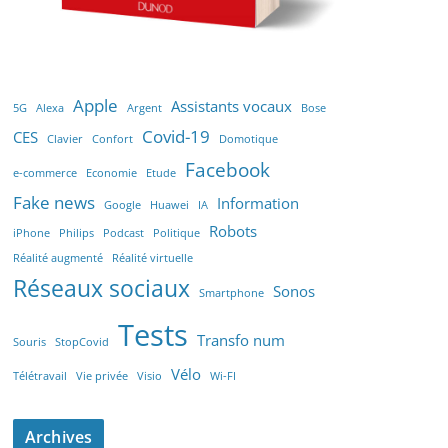
Apple
Assistants vocaux
5G
Alexa
Argent
Bose
Covid-19
CES
Clavier
Confort
Domotique
Facebook
e-commerce
Economie
Etude
Fake news
Information
Google
Huawei
IA
Robots
iPhone
Philips
Podcast
Politique
Réalité augmenté
Réalité virtuelle
Réseaux sociaux
Sonos
Smartphone
Tests
Transfo num
Souris
StopCovid
Vélo
Télétravail
Vie privée
Visio
Wi-FI
Archives