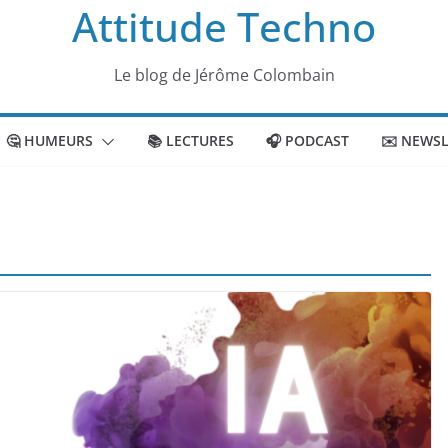
Attitude Techno
Le blog de Jérôme Colombain
🤔 HUMEURS
📚 LECTURES
🎧 PODCAST
✉️ NEWSL