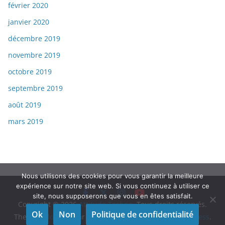
février 2020
janvier 2020
décembre 2019
novembre 2019
octobre 2019
septembre 2019
août 2019
mars 2019
Nous utilisons des cookies pour vous garantir la meilleure
expérience sur notre site web. Si vous continuez à utiliser ce
site, nous supposerons que vous en êtes satisfait.
Copyright © 2026
Attitude Techno
. Tous droits réservés.
Ok
Non
Politique de confidentialité
Theme
ColorMag
par ThemeGrill. Propulsé par
WordPress
.