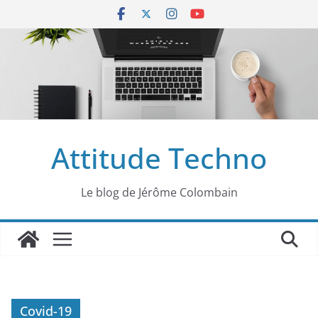
Passer
au
contenu
Attitude Techno
Le blog de Jérôme Colombain
Covid-19