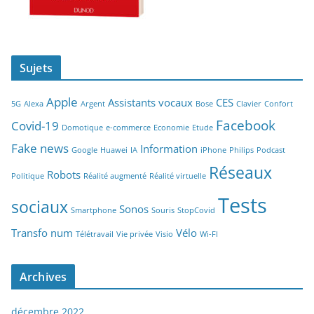
Sujets
Apple
Assistants vocaux
CES
5G
Alexa
Argent
Bose
Clavier
Confort
Facebook
Covid-19
Domotique
e-commerce
Economie
Etude
Fake news
Information
Google
Huawei
IA
iPhone
Philips
Podcast
Réseaux
Robots
Politique
Réalité augmenté
Réalité virtuelle
Tests
sociaux
Sonos
Smartphone
Souris
StopCovid
Transfo num
Vélo
Télétravail
Vie privée
Visio
Wi-FI
Archives
décembre 2022