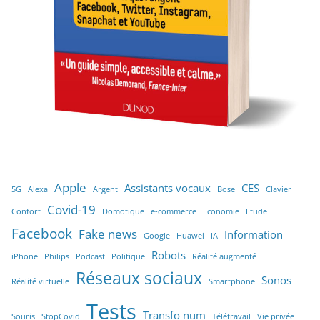
Apple
Assistants vocaux
CES
5G
Alexa
Argent
Bose
Clavier
Covid-19
Confort
Domotique
e-commerce
Economie
Etude
Facebook
Fake news
Information
Google
Huawei
IA
Robots
iPhone
Philips
Podcast
Politique
Réalité augmenté
Réseaux sociaux
Sonos
Réalité virtuelle
Smartphone
Tests
Transfo num
Souris
StopCovid
Télétravail
Vie privée