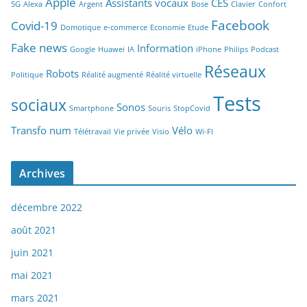
Apple
Assistants vocaux
CES
5G
Alexa
Argent
Bose
Clavier
Confort
Facebook
Covid-19
Domotique
e-commerce
Economie
Etude
Fake news
Information
Google
Huawei
IA
iPhone
Philips
Podcast
Réseaux
Robots
Politique
Réalité augmenté
Réalité virtuelle
Tests
sociaux
Sonos
Smartphone
Souris
StopCovid
Transfo num
Vélo
Télétravail
Vie privée
Visio
Wi-FI
Archives
décembre 2022
août 2021
juin 2021
mai 2021
mars 2021