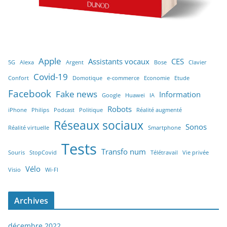
Apple
Assistants vocaux
CES
5G
Alexa
Argent
Bose
Clavier
Covid-19
Confort
Domotique
e-commerce
Economie
Etude
Facebook
Fake news
Information
Google
Huawei
IA
Robots
iPhone
Philips
Podcast
Politique
Réalité augmenté
Réseaux sociaux
Sonos
Réalité virtuelle
Smartphone
Tests
Transfo num
Souris
StopCovid
Télétravail
Vie privée
Vélo
Visio
Wi-FI
Archives
décembre 2022