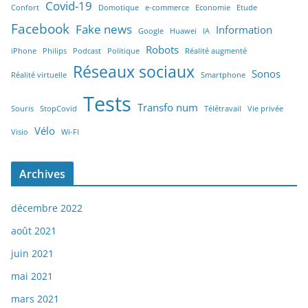
Covid-19
Confort
Domotique
e-commerce
Economie
Etude
Facebook
Fake news
Information
Google
Huawei
IA
Robots
iPhone
Philips
Podcast
Politique
Réalité augmenté
Réseaux sociaux
Sonos
Réalité virtuelle
Smartphone
Tests
Transfo num
Souris
StopCovid
Télétravail
Vie privée
Vélo
Visio
Wi-FI
Archives
décembre 2022
août 2021
juin 2021
mai 2021
mars 2021