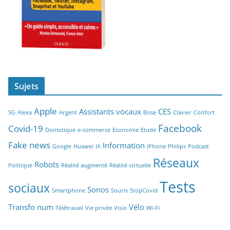
Sujets
Apple
Assistants vocaux
CES
5G
Alexa
Argent
Bose
Clavier
Confort
Facebook
Covid-19
Domotique
e-commerce
Economie
Etude
Fake news
Information
Google
Huawei
IA
iPhone
Philips
Podcast
Réseaux
Robots
Politique
Réalité augmenté
Réalité virtuelle
Tests
sociaux
Sonos
Smartphone
Souris
StopCovid
Transfo num
Vélo
Télétravail
Vie privée
Visio
Wi-FI