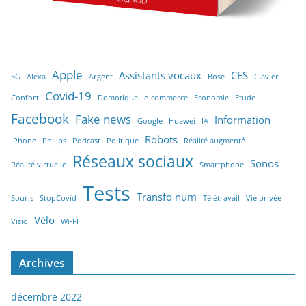
Apple
Assistants vocaux
CES
5G
Alexa
Argent
Bose
Clavier
Covid-19
Confort
Domotique
e-commerce
Economie
Etude
Facebook
Fake news
Information
Google
Huawei
IA
Robots
iPhone
Philips
Podcast
Politique
Réalité augmenté
Réseaux sociaux
Sonos
Réalité virtuelle
Smartphone
Tests
Transfo num
Souris
StopCovid
Télétravail
Vie privée
Vélo
Visio
Wi-FI
Archives
décembre 2022