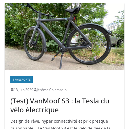
TRANSPORTS
13 juin 2020
Jérôme Colombain
(Test) VanMoof S3 : la Tesla du
vélo électrique
Design de rêve, hyper connectivité et prix presque
raisonnable… Le VanMoof S3 est le vélo de geek à la