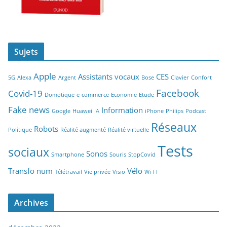
Sujets
Apple
Assistants vocaux
CES
5G
Alexa
Argent
Bose
Clavier
Confort
Facebook
Covid-19
Domotique
e-commerce
Economie
Etude
Fake news
Information
Google
Huawei
IA
iPhone
Philips
Podcast
Réseaux
Robots
Politique
Réalité augmenté
Réalité virtuelle
Tests
sociaux
Sonos
Smartphone
Souris
StopCovid
Transfo num
Vélo
Télétravail
Vie privée
Visio
Wi-FI
Archives