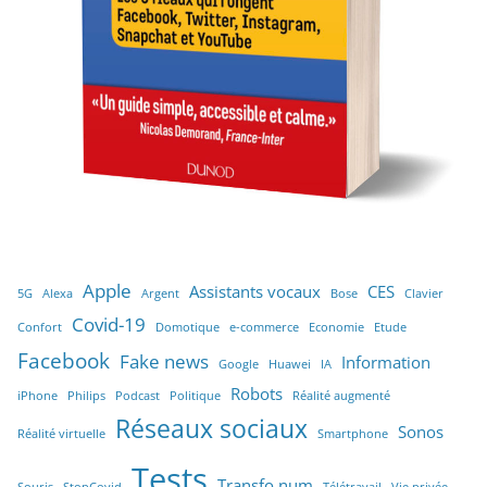
Apple
Assistants vocaux
CES
5G
Alexa
Argent
Bose
Clavier
Covid-19
Confort
Domotique
e-commerce
Economie
Etude
Facebook
Fake news
Information
Google
Huawei
IA
Robots
iPhone
Philips
Podcast
Politique
Réalité augmenté
Réseaux sociaux
Sonos
Réalité virtuelle
Smartphone
Tests
Transfo num