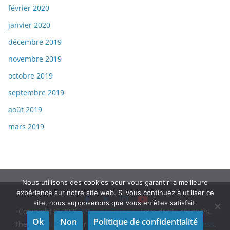
février 2020
janvier 2020
décembre 2019
novembre 2019
octobre 2019
septembre 2019
août 2019
mars 2019
Nous utilisons des cookies pour vous garantir la meilleure
expérience sur notre site web. Si vous continuez à utiliser ce
site, nous supposerons que vous en êtes satisfait.
Copyright © 2026
Attitude Techno
. Tous droits réservés.
Ok
Non
Politique de confidentialité
Theme
ColorMag
par ThemeGrill. Propulsé par
WordPress
.