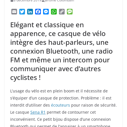
8 décembre 2019
Jérôme Colombain
E
T
L
F
M
W
C
M
m
w
i
a
e
h
o
e
a
i
n
c
s
a
p
s
Elégant et classique en
i
t
k
e
s
t
y
s
apparence, ce casque de vélo
l
t
e
b
e
s
L
a
e
d
o
n
A
i
g
intègre des haut-parleurs, une
r
I
o
g
p
n
e
connexion Bluetooth, une radio
n
k
e
p
k
r
FM et même un intercom pour
communiquer avec d’autres
cyclistes !
L’usage du vélo est en plein boom et il nécessite de
s’équiper d’un casque de protection. Problème : il est
interdit d’utiliser des
écouteurs
pour raison de sécurité.
Le casque
Sena R1
permet de contourner cet
inconvénient. Ce petit bijou dispose d’une connexion
Bluetooth qui permet de l’appairer à un smartphone,