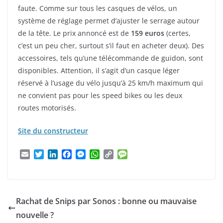
faute. Comme sur tous les casques de vélos, un
système de réglage permet d’ajuster le serrage autour
de la tête. Le prix annoncé est de
159 euros
(certes,
c’est un peu cher, surtout s’il faut en acheter deux). Des
accessoires, tels qu’une télécommande de guidon, sont
disponibles. Attention, il s’agit d’un casque léger
réservé à l’usage du vélo jusqu’à 25 km/h maximum qui
ne convient pas pour les speed bikes ou les deux
routes motorisés.
Site du constructeur
E
T
L
F
M
W
C
M
m
w
i
a
e
h
o
e
a
i
n
c
s
a
p
s
i
t
k
e
s
t
y
s
l
t
e
b
e
s
L
a
Rachat de Snips par Sonos : bonne ou mauvaise
e
d
o
n
A
i
g
r
I
o
g
p
n
e
nouvelle ?