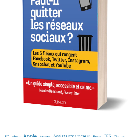
Apple
Assistants vocaux
CES
5G
Alexa
Argent
Bose
Clavier