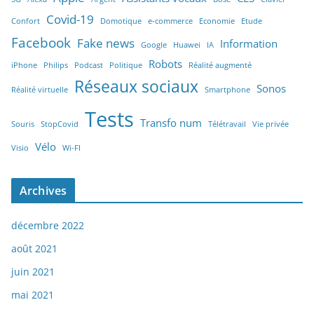
Covid-19
Confort
Domotique
e-commerce
Economie
Etude
Facebook
Fake news
Information
Google
Huawei
IA
Robots
iPhone
Philips
Podcast
Politique
Réalité augmenté
Réseaux sociaux
Sonos
Réalité virtuelle
Smartphone
Tests
Transfo num
Souris
StopCovid
Télétravail
Vie privée
Vélo
Visio
Wi-FI
Archives
décembre 2022
août 2021
juin 2021
mai 2021