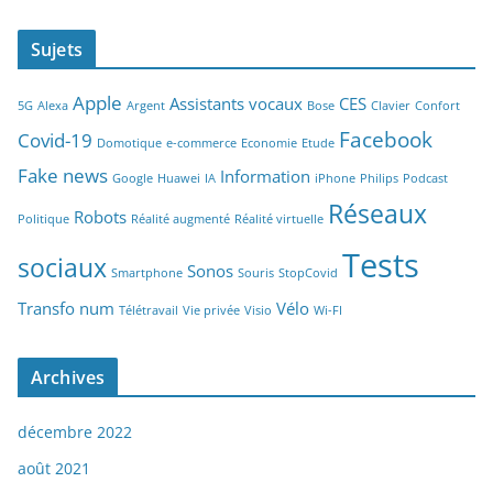
Sujets
Apple
Assistants vocaux
CES
5G
Alexa
Argent
Bose
Clavier
Confort
Facebook
Covid-19
Domotique
e-commerce
Economie
Etude
Fake news
Information
Google
Huawei
IA
iPhone
Philips
Podcast
Réseaux
Robots
Politique
Réalité augmenté
Réalité virtuelle
Tests
sociaux
Sonos
Smartphone
Souris
StopCovid
Transfo num
Vélo
Télétravail
Vie privée
Visio
Wi-FI
Archives
décembre 2022
août 2021