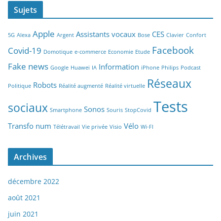
Sujets
Apple
Assistants vocaux
CES
5G
Alexa
Argent
Bose
Clavier
Confort
Facebook
Covid-19
Domotique
e-commerce
Economie
Etude
Fake news
Information
Google
Huawei
IA
iPhone
Philips
Podcast
Réseaux
Robots
Politique
Réalité augmenté
Réalité virtuelle
Tests
sociaux
Sonos
Smartphone
Souris
StopCovid
Transfo num
Vélo
Télétravail
Vie privée
Visio
Wi-FI
Archives
décembre 2022
août 2021
juin 2021