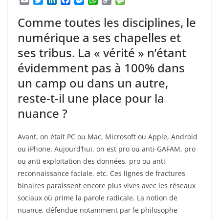
E
T
L
F
M
W
C
M
m
w
i
a
e
h
o
e
a
i
n
c
s
a
p
s
Comme toutes les disciplines, le
i
t
k
e
s
t
y
s
numérique a ses chapelles et
l
t
e
b
e
s
L
a
e
d
o
n
A
i
g
ses tribus. La « vérité » n’étant
r
I
o
g
p
n
e
évidemment pas à 100% dans
n
k
e
p
k
r
un camp ou dans un autre,
reste-t-il une place pour la
nuance ?
Avant, on était PC ou Mac, Microsoft ou Apple, Android
ou iPhone. Aujourd’hui, on est pro ou anti-GAFAM, pro
ou anti exploitation des données, pro ou anti
reconnaissance faciale, etc. Ces lignes de fractures
binaires paraissent encore plus vives avec les réseaux
sociaux où prime la parole radicale. La notion de
nuance, défendue notamment par le philosophe