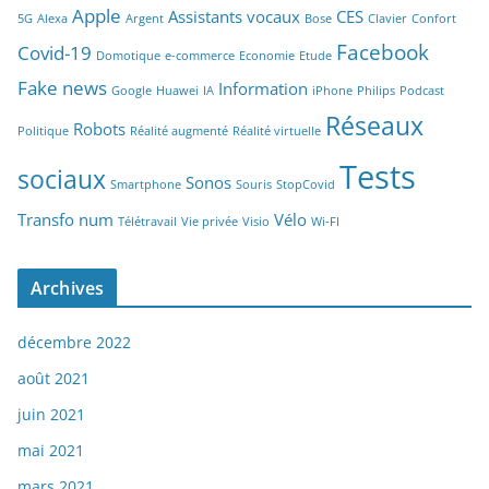
Apple
Assistants vocaux
CES
5G
Alexa
Argent
Bose
Clavier
Confort
Facebook
Covid-19
Domotique
e-commerce
Economie
Etude
Fake news
Information
Google
Huawei
IA
iPhone
Philips
Podcast
Réseaux
Robots
Politique
Réalité augmenté
Réalité virtuelle
Tests
sociaux
Sonos
Smartphone
Souris
StopCovid
Transfo num
Vélo
Télétravail
Vie privée
Visio
Wi-FI
Archives
décembre 2022
août 2021
juin 2021
mai 2021
mars 2021