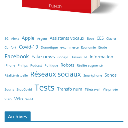
Apple
Assistants vocaux
CES
5G
Alexa
Argent
Bose
Clavier
Covid-19
Confort
Domotique
e-commerce
Economie
Etude
Facebook
Fake news
Information
Google
Huawei
IA
Robots
iPhone
Philips
Podcast
Politique
Réalité augmenté
Réseaux sociaux
Sonos
Réalité virtuelle
Smartphone
Tests
Transfo num
Souris
StopCovid
Télétravail
Vie privée
Vélo
Visio
Wi-FI
Archives