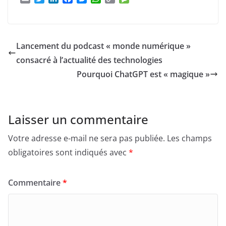
m
w
i
a
e
h
o
e
a
i
n
c
s
a
p
s
i
t
k
e
s
t
y
s
l
t
e
b
e
s
L
a
Lancement du podcast « monde numérique »
e
d
o
n
A
i
g
r
I
o
g
p
n
e
consacré à l’actualité des technologies
n
k
e
p
k
Pourquoi ChatGPT est « magique »
r
Laisser un commentaire
Votre adresse e-mail ne sera pas publiée.
Les champs
obligatoires sont indiqués avec
*
Commentaire
*