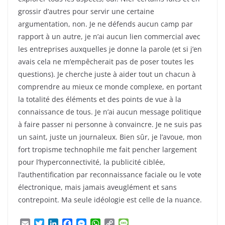
grossir d’autres pour servir une certaine
argumentation, non. Je ne défends aucun camp par
rapport à un autre, je n’ai aucun lien commercial avec
les entreprises auxquelles je donne la parole (et si j’en
avais cela ne m’empêcherait pas de poser toutes les
questions). Je cherche juste à aider tout un chacun à
comprendre au mieux ce monde complexe, en portant
la totalité des éléments et des points de vue à la
connaissance de tous. Je n’ai aucun message politique
à faire passer ni personne à convaincre. Je ne suis pas
un saint, juste un journaleux. Bien sûr, je l’avoue, mon
fort tropisme technophile me fait pencher largement
pour l’hyperconnectivité, la publicité ciblée,
l’authentification par reconnaissance faciale ou le vote
électronique, mais jamais aveuglément et sans
contrepoint. Ma seule idéologie est celle de la nuance.
E
T
L
F
M
W
C
M