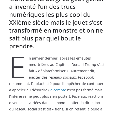
e
d
o
n
A
i
g
a inventé l’un des trucs
r
I
o
g
p
n
e
numériques les plus cool du
n
k
e
p
k
r
XXIème siècle mais le jouet s’est
transformé en monstre et on ne
sait plus par quel bout le
prendre.
E
n janvier dernier, après les émeutes
meurtrières au Capitole, Donald Trump s’est
fait « déplateformiser ». Autrement dit,
éjecter des réseaux sociaux. Facebook,
notamment, l’a blacklisté pour l’empêcher de continuer
à appeler au désordre (
le compte
n’est pas fermé mais
l’intéressé ne peut plus rien poster). Face aux réactions
diverses et variées dans le monde entier, la direction
du réseau social s’est dit « tiens, si on refilait le bébé à