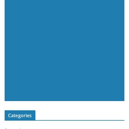
MondeNumerique.info
Categories