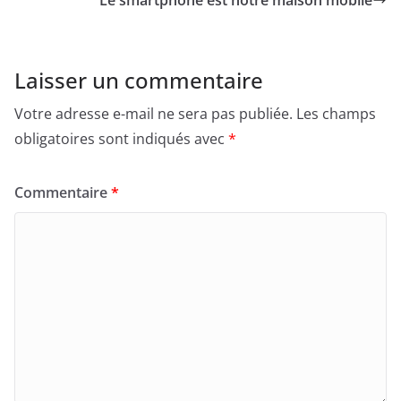
Le smartphone est notre maison mobile
n
k
e
p
k
r
Laisser un commentaire
Votre adresse e-mail ne sera pas publiée.
Les champs
obligatoires sont indiqués avec
*
Commentaire
*